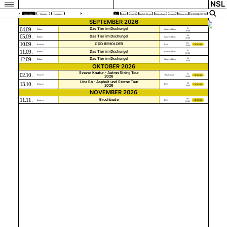
NSL
September
Oktober
November
alles
Bühne
Comedy
English Theatre
Kindertheater
Konzert
Mitmachen
SOMMERBÜHNE
SEPTEMBER 2026
04.09.
Das Tier im Dschungel
Fr
Bühne
Ganzes Haus
20:00
05.09.
Das Tier im Dschungel
Sa
Bühne
Ganzes Haus
20:00
10.09.
ODD BEHOLDER
Do
Konzert
KFK
TICKETS
20:00
11.09.
Das Tier im Dschungel
Fr
Bühne
Ganzes Haus
20:00
12.09.
Das Tier im Dschungel
Sa
Bühne
Ganzes Haus
20:00
OKTOBER 2026
Svavar Knutur - Autmn String Tour
02.10.
Fr
Konzert
Theatersaal
TICKETS
2026
20:00
Lina Bó - Asphalt und Sterne Tour
13.10.
Di
Konzert
KFK
TICKETS
2026
20:00
NOVEMBER 2026
11.11.
Bruchbude
Mi
Konzert
KFK
TICKETS
20:00