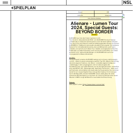
NSL
SPIELPLAN
Konzert
KFK
20.09.2024
Freitag 20:00
keine Altersbeschränkung
Alienare - Lumen Tour
2024, Special Guests:
BEYOND BORDER
TICKETS
ALIENARE tauchen die Clubs in grünes Licht.
Tauche ein in die pulsierende Welt von ALIENARE! Die Synthiepop-
Juwelen der schwarzen Szene sind zurück mit einer heiß ersehnten
Tour durch Deutschland. In zwölf atemberaubenden Shows entführen
ALIENARE ihr Publikum in eine audiovisuelle Erfahrung der Extraklasse.
Bekannt für mitreißende Konzerte, die zum Mitmachen und Feiern
einladen, verspricht auch diese Tour wieder unvergessliche Nächte.
Erlebe das visuelle Feuerwerk und tauche ein in eine Welt von (meist
grünem) Licht, während die Klänge von ALIENARE dich auf eine
unvergessliche Reise mitnehmen.
Bandbio:
Die Synthpopformation ALIENARE meldet sich in ihrem Jubiläumsjahr
zurück - obwohl, waren sie jemals weg? Ein Top 100- Albumcharterfolg,
die erste eigene Clubtour, vier Alben - und alles eigenständig und
unabhängig. In den vergangenen Jahren überzeugten die
Norddeutschen auf vielen Bühnen, sei es als Special Guest namhafter
Acts wie MONO INC., Blutengel oder Aesthetic Perfection - aber auch
bei Festivals entzündeten sie musikalische Feuerwerke. Nun sind sie
bereit für ein neues Kapitel: Die erste große Clubtour führt sie quer
durch die Republik und wer ALIENARE kennt, weiß, dass mit einer
intensiven Mitmachparty zu rechnen ist. Ganz im Zeichen des neuen
Albums LUMEN sorgt die Band für musikalische Erleuchtung.
Tickets:
VVK: 24,90 € unter:
https://www.mawi-concert.de/