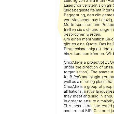
Leitung von Shira Bitan (Mus
Laienchor versteht sich als 
Singebegeisterte mit interna
Begegnung, den alle gemein
von Menschen aus Leipzig, 
Muttersprachen und Perspe
treffen sie sich und singen
gesprochen werden.
Um einen mehrheitlich BIPo
gibt es eine Quote. Das heiß
Deutschland migriert und ke
hinzukommen können. Wir b
ChorAlle is a project of ZE
under the direction of Shira
(organisation). The amateur 
for BIPoC and singing enthu
well as a meeting place tha
ChorAlle is a group of people
affiliations, native languag
they meet and sing in lang
In order to ensure a majorit
This means that interested
and are not BIPoC cannot jo