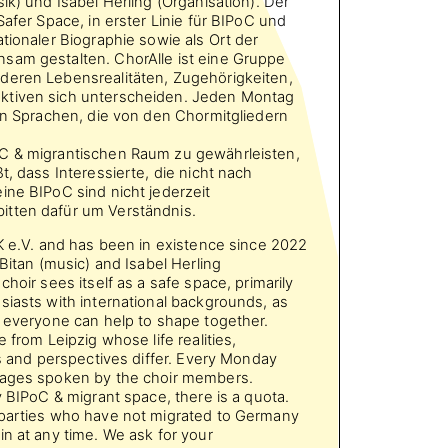
ik) und Isabel Herling (Organisation). Der
Safer Space, in erster Linie für BIPoC und
tionaler Biographie sowie als Ort der
sam gestalten. ChorAlle ist eine Gruppe
deren Lebensrealitäten, Zugehörigkeiten,
ktiven sich unterscheiden. Jeden Montag
 in Sprachen, die von den Chormitgliedern
C & migrantischen Raum zu gewährleisten,
t, dass Interessierte, die nicht nach
ine BIPoC sind nicht jederzeit
itten dafür um Verständnis.
OK e.V. and has been in existence since 2022
 Bitan (music) and Isabel Herling
choir sees itself as a safe space, primarily
siasts with international backgrounds, as
t everyone can help to shape together.
 from Leipzig whose life realities,
es and perspectives differ. Every Monday
uages spoken by the choir members.
y BIPoC & migrant space, there is a quota.
 parties who have not migrated to Germany
in at any time. We ask for your