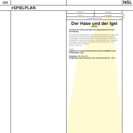
NSL
SPIELPLAN
Kindertheater
Theatersaal
16.02.2025
Sonntag 16:30
Altersempfehlung: ab 3 Jahren
Der Hase und der Igel
TICKETS
Die bekannte Fabel in einer liebevollen Puppentheater Eckstein-
Inszenierung.
Der Hase und der Igel wollen um die Wette laufen! Na, wenn das keine
Sensation ist! Da ist der kleine Igel mit seinen krummen, lächerlich
kurzen Beinen, die weiß Gott nicht für einen Sprint geschaffen sind.
Und auf der anderen Seite der Hase: der Superläufer, der Champion.
Wie dieser Lauf ausgehen wird, das ist ja wohl sonnenklar. Doch
manchmal kommt es anders...
Dauer: ca. 45 min.
Tickets:
Solidarisches Preissystem (Sie wählen nach Ihrer Möglichkeit eine
Preiskategorie aus):
Einzelticket: 15,- / 10,- / 7,- €
Familienticket (max. 5 Personen, max. 2 Erwachsene): 40,- / 30,- €