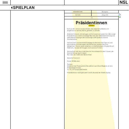
NSL
SPIELPLAN
SOMMERBÜHNE
Theatergarten
10.07.2026
Freitag 19:30
+14
Präsidentinnen
TICKETS
Erst vor 80 Jahren wurde in Italien das allgemeine Wahlrecht
eingeführt sowie das Recht, gewählt zu werden.
Anlässlich dieses Jahrestages und mit einem europäischen Blick zeigt
Präsidentinnen zwei kurzweilige Abende über Selbstbestimmung und
Gleichberechtigung in der stimmungsvollen Kulisse unserer
Sommerbühne.
Historische Persönlichkeiten begegnen literarischen Figuren und
persönlichen Erinnerungen, mit politischen, poetischen und
alltäglichen Texten unter anderem von Käthe Kollwitz, Virginia Woolf,
Nilde Iotti, Olympe de Gouges und Susanne Fröhlich.
Verena Noll reist durch die Geschichte und spricht über Frauen, die
Geschichte gemacht haben.
Also über die Hälfte der Menschheit.
Sprache: Deutsch
Dauer: 60 Minuten
Tickets:
Solidarisches Preissystem (Sie wählen nach Ihrer Möglichkeit eine
Preiskategorie aus):
10 / 15 / 20 € zzgl. VVK-Gebühr
Präsidentinnen wird gefördert vom Kulturamt der Stadt Leipzig.