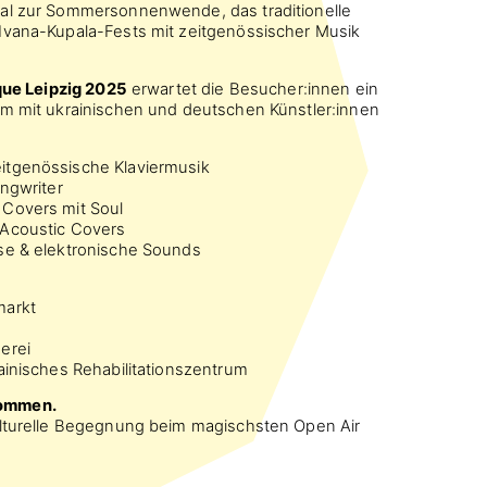
al zur Sommersonnenwende, das traditionelle
Ivana-Kupala-Fests mit zeitgenössischer Musik
que Leipzig 2025
erwartet die Besucher:innen ein
mm mit ukrainischen und deutschen Künstler:innen
itgenössische Klaviermusik
ngwriter
 Covers mit Soul
Acoustic Covers
se & elektronische Sounds
markt
erei
ainisches Rehabilitationszentrum
lkommen.
ulturelle Begegnung beim magischsten Open Air