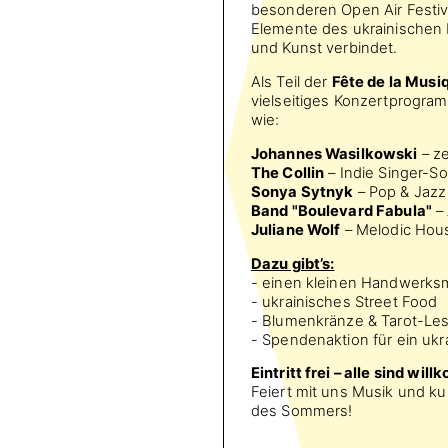
besonderen Open Air Festiv
Elemente des ukrainischen 
und Kunst verbindet.
Als Teil der
Fête de la Musi
vielseitiges Konzertprogra
wie:
Johannes Wasilkowski
– ze
The Collin
– Indie Singer-So
Sonya Sytnyk
– Pop & Jazz
Band "Boulevard Fabula"
– 
Juliane Wolf
– Melodic Hou
Dazu gibt’s:
- einen kleinen Handwerks
- ukrainisches Street Food
- Blumenkränze & Tarot-Les
- Spendenaktion für ein ukr
Eintritt frei – alle sind wil
Feiert mit uns Musik und k
des Sommers!