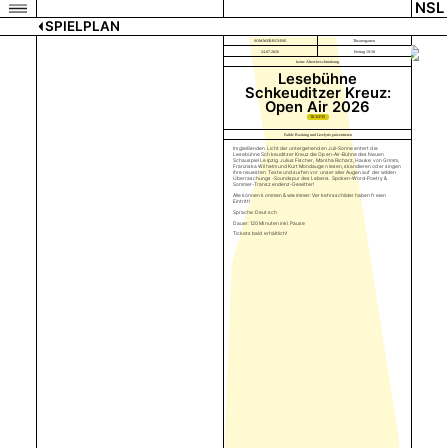
NSL
SPIELPLAN
SOMMERBÜHNE
Theatergarten
24.07.2026
Freitag 19:30
keine Altersbeschränkung
Lesebühne
Schkeuditzer Kreuz:
Open Air 2026
TICKETS
Faible Booking und Livelyrix präsentieren
Im gleißenden Licht der untergehenden Juli-Sonne entert die
Lesebühne Schkeuditzer Kreuz die Open-Air-Bühne des Neuen
Schauspiel Leipzig. Julius Fischer, Marsha Richarz, Hauke von Grimm,
Franziska Wilhelm und Kurt Mondaugen lesen, skandieren oder singen
ihre neuesten Texte und surfen vor unser aller Augen auf der wilden
Überraschungs-Soundspur des Lebens. Spoken-Word-Poetry &
Sommer-Transzendenz-Gewitter!
Alle können kommen & wie immer: Verkehrsschilder haben freien
Eintritt!
Sprache: Deutsch
Dauer: 120 Minuten inkl. Pause
Tickets bald erhältlich!