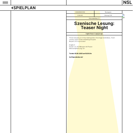
NSL
SPIELPLAN
SOMMERBÜHNE
Theatergarten
05.08.2025
Dienstag 19:30
Altersempfehlung: 12+
Szenische Lesung:
Teaser Night
English Theatre Leipzig (in engl.)
Three new plays-in-the-making take the stage: bold ideas, fresh
voices, and stories still being shaped.
Be part of the process!
Englisch
Dauer: ca. 100 Minuten mit Pause
Altersempfehlung: 12+
Termin: 05.08.2025 um 19.30 Uhr
Auf Spendenbasis!