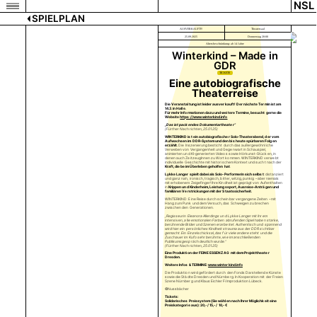
NSL
SPIELPLAN
AUSVERKAUFT!!!
Theatersaal
25.09.2025
Donnerstag 20:00
Altersbeschränkung: ab 14 Jahre
Winterkind – Made in
GDR
TICKETS
Eine autobiografische
Theaterreise
Die Veranstaltung ist leider ausverkauft! Der nächste Termin ist am
14.3. in Halle.
Für mehr Informationen dazu und weitere Termine, besucht gerne die
Website
https://www.winterkind.info
„Das ist packendes Dokumentartheater“
(Fürther Nachrichten, 25.01.25)
WINTERKIND ist ein autobiografischer Solo-Theaterabend, der vom
Aufwachsen im DDR-System und den bis heute spürbaren Folgen
erzählt.
Die Inszenierung besticht durch das außergewöhnliche
Verweben von Vergangenheit und Gegenwart in Schauspiel,
animierten und KI-generierten Videos sowie Hörkunst-Stücken, in
denen auch ZeitzeugInnen zu Wort kommen. WINTERKIND verwebt
individuelle Geschichte mit historischem Kontext und sucht nach der
Kraft, die beim Überleben geholfen hat
.
Lykke Langer spielt dabei als Solo-Performerin sich selbst
: distanziert
und ganz nah, ironisch, tragisch, bitter, witzig, punkig – aber niemals
mit erhobenem Zeigefinger! Ihre Kindheit ist geprägt von Aufenthalten
in
Krippen und Kinderheim, Leistungssport, Ausreise-Anträgen und
familiären Verstrickungen mit der Staatssicherheit.
WINTERKIND: Eine Reise durch scheinbar vergangene Zeiten – mit
Hang zum Punk und dem Versuch, das Schweigen zu brechen
zwischen den Generationen.
„Regisseurin Eleanora Allerdings und Lykke Langer mit ihrem
intensiven, alle emotionalen Farben abrufenden Spiel haben starke,
berührende Bilder und Szenen erarbeitet. Authentisch und spannend
wird hier ein persönliches Kindheitstrauma aus der DDR sichtbar
gemacht. Ein Einzelschicksal, das für viele andere steht und die
Zuschauer im Kufo sehr berührte, wie im anschließenden
Publikumsgespräch deutlich wurde.“
(Fürther Nachrichten, 25.01.25)
Eine Produktion der FEINE ESSENZ AG mit dem Projekttheater
Dresden.
Weitere Infos & TERMINE:
www.winterkind.info
Die Produktion wird gefördert durch den Fonds Darstellende Künste
sowie die Städte Dresden und Nürnberg. In Kooperation mit der Freien
Szene Nürnberg und Klaus Eichler Filmproduktion Lübeck.
©Nussbächer
Tickets:
Solidarisches Preissystem (Sie wählen nach Ihrer Möglichkeit eine
Preiskategorie aus): 20,- / 15,- / 10,- €