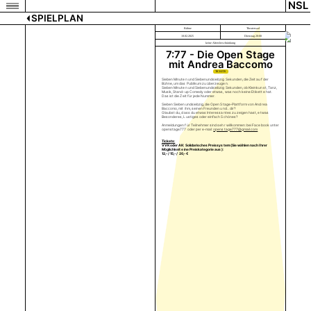
NSL
SPIELPLAN
Bühne
Theatersaal
18.02.2025
Dienstag 20:00
keine Altersbeschränkung
7:77 - Die Open Stage
mit Andrea Baccomo
TICKETS
Sieben Minuten und Siebenundsiebzig Sekunden, die Zeit auf der
Bühne, um das Publikum zu überzeugen.
Sieben Minuten und Siebenundsiebzig Sekunden, ob Kleinkunst, Tanz,
Musik, Stand-up Comedy oder etwas, was noch keine Etikette hat.
Das ist die Zeit für jede Nummer.
Sieben Siebenundsiebzig, die Open Stage-Plattform von Andrea
Baccomo, mit ihm, seinen Freunden und... dir?
Glaubst du, dass du etwas Interessantes zu zeigen hast, etwas
Besonderes, Lustiges oder einfach Schönes?
Anmeldungen für Teilnehmer sind sehr willkommen: bei Facebook unter
openstage777 oder per e-mail:
openstage777@gmail.com
Tickets:
VVK oder AK: Solidarisches Preissystem (Sie wählen nach Ihrer
Möglichkeit eine Preiskategorie aus):
12,- / 15,- / 20,- €