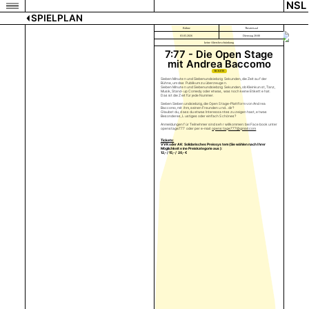
NSL
SPIELPLAN
Bühne
Theatersaal
03.03.2026
Dienstag 20:00
keine Altersbeschränkung
7:77 - Die Open Stage
mit Andrea Baccomo
TICKETS
Sieben Minuten und Siebenundsiebzig Sekunden, die Zeit auf der
Bühne, um das Publikum zu überzeugen.
Sieben Minuten und Siebenundsiebzig Sekunden, ob Kleinkunst, Tanz,
Musik, Stand-up Comedy oder etwas, was noch keine Etikette hat.
Das ist die Zeit für jede Nummer.
Sieben Siebenundsiebzig, die Open Stage-Plattform von Andrea
Baccomo, mit ihm, seinen Freunden und... dir?
Glaubst du, dass du etwas Interessantes zu zeigen hast, etwas
Besonderes, Lustiges oder einfach Schönes?
Anmeldungen für Teilnehmer sind sehr willkommen: bei Facebook unter
openstage777 oder per e-mail:
openstage777@gmail.com
Tickets:
VVK oder AK: Solidarisches Preissystem (Sie wählen nach Ihrer
Möglichkeit eine Preiskategorie aus):
12,- / 15,- / 20,- €