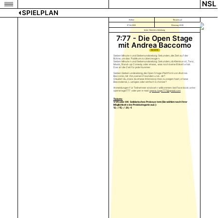
NSL
SPIELPLAN
Bühne
Theatersaal
07.04.2026
Dienstag 20:00
keine Altersbeschränkung
7:77 - Die Open Stage
mit Andrea Baccomo
TICKETS
Sieben Minuten und Siebenundsiebzig Sekunden, die Zeit auf der
Bühne, um das Publikum zu überzeugen.
Sieben Minuten und Siebenundsiebzig Sekunden, ob Kleinkunst, Tanz,
Musik, Stand-up Comedy oder etwas, was noch keine Etikette hat.
Das ist die Zeit für jede Nummer.
Sieben Siebenundsiebzig, die Open Stage-Plattform von Andrea
Baccomo, mit ihm, seinen Freunden und... dir?
Glaubst du, dass du etwas Interessantes zu zeigen hast, etwas
Besonderes, Lustiges oder einfach Schönes?
Anmeldungen für Teilnehmer sind sehr willkommen: bei Facebook unter
openstage777 oder per e-mail:
openstage777@gmail.com
Tickets:
VVK oder AK: Solidarisches Preissystem (Sie wählen nach Ihrer
Möglichkeit eine Preiskategorie aus):
12,- / 15,- / 20,- €