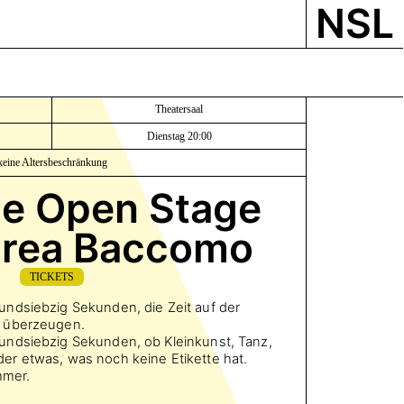
NSL
Theatersaal
Dienstag 20:00
keine Altersbeschränkung
Die Open Stage
drea Baccomo
TICKETS
ndsiebzig Sekunden, die Zeit auf der
 überzeugen.
ndsiebzig Sekunden, ob Kleinkunst, Tanz,
r etwas, was noch keine Etikette hat.
mmer.