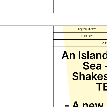
English Theatre
15.03.2025
Alt
An Islan
Sea 
Shakes
T
-
A new 