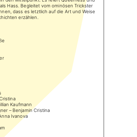
t als Hass. Begleitet vom ominösen Trickster
en, dass es letztlich auf die Art und Weise
hichten erzählen.
oße
er
s
Cristina
illian Kaufmann
er – Benjamin Cristina
Anna Ivanova
lam