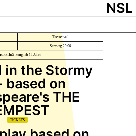
NSL
Theatersaal
Samstag 20:00
ersbeschränkung: ab 12 Jahre
d in the Stormy
- based on
peare's THE
EMPEST
TICKETS
play based on