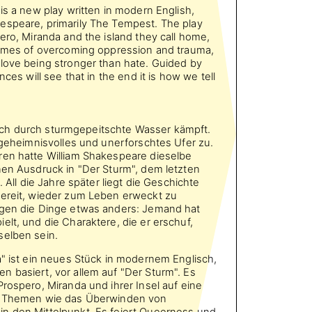
is a new play written in modern English,
espeare, primarily The Tempest. The play
ero, Miranda and the island they call home,
themes of overcoming oppression and trauma,
love being stronger than hate. Guided by
nces will see that in the end it is how we tell
s sich durch sturmgepeitschte Wasser kämpft.
n geheimnisvolles und unerforschtes Ufer zu.
ren hatte William Shakespeare dieselbe
nen Ausdruck in "Der Sturm", dem letzten
. All die Jahre später liegt die Geschichte
bereit, wieder zum Leben erweckt zu
egen die Dinge etwas anders: Jemand hat
elt, und die Charaktere, die er erschuf,
selben sein.
a" ist ein neues Stück in modernem Englisch,
 basiert, vor allem auf "Der Sturm". Es
Prospero, Miranda und ihrer Insel auf eine
kt Themen wie das Überwinden von
n den Mittelpunkt. Es feiert Queerness und