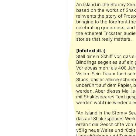
An Island in the Stormy Sea 
based on the works of Shak
reinvents the story of Prosp
bringing to the forefront 
celebrating queerness, and 
the ethereal Trickster, audie
stories that really matters.
[Infotext dt.:]
Stell dir ein Schiff vor, da
Blindlings segelt es auf ei
Vor etwas mehr als 400 Jah
Vision. Sein Traum fand sei
Stück, das er alleine schrieb
unberührt auf dem Papier, 
werden. Aber dieses Mal li
mit Shakespeares Text gespi
werden wohl nie wieder die
"An Island in the Stormy Se
das auf Shakespeares Werken
erzählt die Geschichte von 
völlig neue Weise und rüc
Unterdrückung und Trauma i