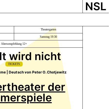
NSL
Theatergarten
Samstag 19:30
Altersempfehlung 12+
t wird nicht
TICKETS
ame | Deutsch von Peter O. Chotjewitz
theater der
merspiele