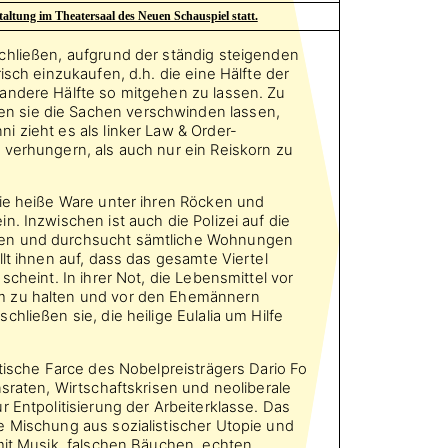
taltung im Theatersaal des Neuen Schauspiel statt.
chließen, aufgrund der ständig steigenden
isch einzukaufen, d.h. die eine Hälfte der
andere Hälfte so mitgehen zu lassen. Zu
 sie die Sachen verschwinden lassen,
 zieht es als linker Law & Order-
 verhungern, als auch nur ein Reiskorn zu
die heiße Ware unter ihren Röcken und
n. Inzwischen ist auch die Polizei auf die
en und durchsucht sämtliche Wohnungen
llt ihnen auf, dass das gesamte Viertel
scheint. In ihrer Not, die Lebensmittel vor
 zu halten und vor den Ehemännern
hließen sie, die heilige Eulalia um Hilfe
itische Farce des Nobelpreisträgers Dario Fo
nsraten, Wirtschaftskrisen und neoliberale
r Entpolitisierung der Arbeiterklasse. Das
e Mischung aus sozialistischer Utopie und
mit Musik, falschen Bäuchen, echten