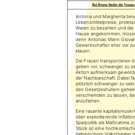
Bei Regen findet die Verans
Antonia und Margherita bes
Lebensmittelpreise, proletar
Waren zu bezahlen und die 
Hause angekommen, müssen
denn Antonias Mann Giovanni
Gewerkschafter eher vor zu
klauen.
Die Frauen transportieren 
geben vor, schwanger zu sei
Aktion aufmerksam geword
der Nachbarschaft. Dabei fä
plötzlich schwanger zu sein 
den Gesetzeshütern geheim
verschwinden zu lassen, besc
anzuflehen.
Eine rasante kapitalismuskr
über explodierende Inflatio
Sparpolitik als Maßnahme zu
Stück ist eine hochkomisch
italienischem Volkstheater 