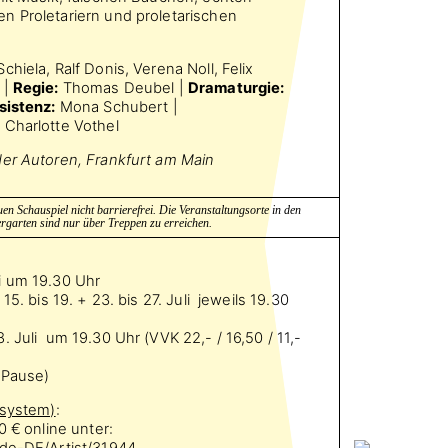
n Proletariern und proletarischen
hiela, Ralf Donis, Verena Noll, Felix
 |
Regie:
Thomas Deubel |
Dramaturgie:
sistenz:
Mona Schubert |
 Charlotte Vothel
der Autoren, Frankfurt am Main
en Schauspiel nicht barrierefrei. Die Veranstaltungsorte in den
rgarten sind nur über Treppen zu erreichen.
i um 19.30 Uhr
+ 15. bis 19. + 23. bis 27. Juli jeweils 19.30
. Juli um 19.30 Uhr (VVK 22,- / 16,50 / 11,-
 Pause)
ssystem)
:
0 €
online unter:
/de-DE/Artist/31944