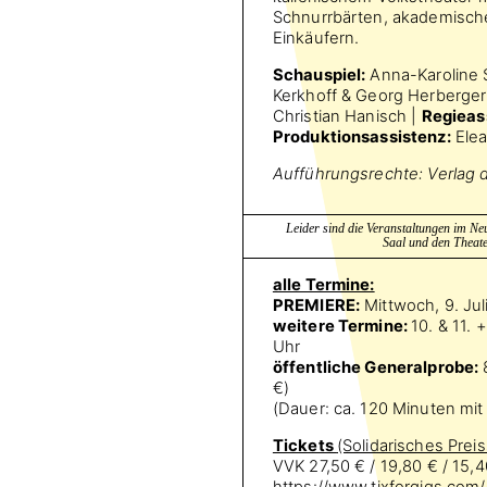
Schnurrbärten, akademische
Einkäufern.
Schauspiel:
Anna-Karoline Sc
Kerkhoff & Georg Herberger
Christian Hanisch |
Regieas
Produktionsassistenz:
Elea
Aufführungsrechte: Verlag 
Leider sind die Veranstaltungen im Neu
Saal und den Theate
alle Termine:
PREMIERE:
Mittwoch, 9. Jul
weitere Termine:
10. & 11. 
Uhr
öffentliche Generalprobe:
8
€)
(Dauer: ca. 120 Minuten mit
Tickets
(Solidarisches Prei
VVK 27,50 € / 19,80 € / 15,4
https://www.tixforgigs.com