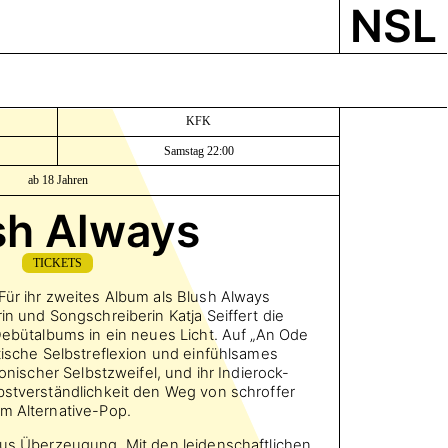
NSL
KFK
Samstag 22:00
ab 18 Jahren
sh Always
TICKETS
Für ihr zweites Album als Blush Always
in und Songschreiberin Katja Seiffert die
 Debütalbums in ein neues Licht. Auf „An Ode
itische Selbstreflexion und einfühlsames
ronischer Selbstzweifel, und ihr Indierock-
bstverständlichkeit den Weg von schroffer
m Alternative-Pop.
aus Überzeugung. Mit den leidenschaftlichen