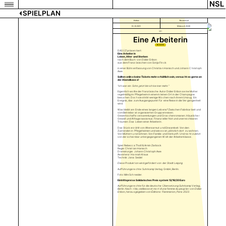
NSL
SPIELPLAN
Bühne
Theatersaal
01.10.2025
Mittwoch 20:00
12+
Eine Arbeiterin
TICKETS
DAS ÜZ präsentiert:
Eine Arbeiterin
Leben, Alter und Sterben
nach dem Buch von Didier Eribon
aus dem Französischen von Sonja Finck
in einer Bühnenfassung von Christian Hanisch und Johann Christoph
Awe
Sollten online keine Tickets mehr erhältlich sein, versucht es gerne an
der Abendkasse!
“Ich war ein Sohn, jetzt bin ich keiner mehr.”
Eigentlich wollte der französische Autor Didier Eribon seine Mutter
regelmäßig im Pflegeheim in einem kleinen Ort in der Champagne
besuchen. Doch sie stirbt wenige Wochen nach ihrem Umzug. Ein
Ereignis, das zum Ausgangspunkt für eine Reise in die Vergangenheit
wird.
Was bleibt am Ende eines langen Lebens? Zwischen Fabrikarbeit und
vom Betriebsrat organisierten Gruppenreisen.
Gewerkschaftsversammlungen und Groschenromanen. Häuslicher
Gewalt und Alltagsrassismus. Finanzieller Not und unerreichbaren
Träumen. Das Leben einer Arbeiterin.
Das Stück erzählt von Altersarmut und Einsamkeit. Von den
Zuständen in Pflegeheimen und wie es ist, plötzlich dort zu wohnen.
Von Müttern und Söhnen. Von Familie und Herkunft. Und nicht zuletzt
von der scheinbar untergegangenen Welt der Arbeiterklasse.
Spiel: Rebecca Thoß & Armin Zarbock
Regie: Christian Hanisch
Dramaturgie: Johann Christoph Awe
Assistenz: Hannah Kraus
Technik: Jana Seidel
Diese Produktion wird gefördert von der Stadt Leipzig
Aufführungsrechte: Suhrkamp Verlag GmbH, Berlin.
Foto: Mim Schneider.
Eintrittspreise Solidarisches Preissystem: 12/16/20 Euro
Aufführungsrechte für die deutsche Übersetzung Suhrkamp Verlag,
Berlin. Nach »Vie, vieillesse et mort d’une femme du peuple« von Didier
Eribon, herausgegeben von Éditions Flammarion, Paris 2023.