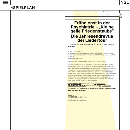
NSL
SPIELPLAN
Konzert
Theatersaal
28.12.2024
Samstag 18:00
keine Altersbeschränkung
Frühdienst in der
Psychiatrie – „Kleine
geile Friedenstaube“
Die Jahresendrevue
der Liedertour
+++ der 27./28.12. ist AUSVERKAUFT! +++ der 28.12. um 14 Uhr noch
nicht! +++
SCHÜLLER & Gäste:
Alina Dalsegno & Jan Kosyk, Jara-Sophie & Matilda Petersen, Karl
Neukauf, Jan Kuhlbrodt, Timm Völker, HISZTORY, Ugla Mousch, KARO
NERO u.a.
Moderation: Alex Huth
Vorprogramm: FALKE ÜBERM HAUS (Film-Doku. D 2024)
Die Jahresendrevue der Liedertour geht in die wunderbare dritte
Runde! Weltstars und Local Heros an zwei gemeinsamen Abenden!
Nach den perversen Ausverkäufen der letzten zwei Jahre können Sie
sich wieder auf alte und neue Verrückte, Verliebte und Verlierer mit
Aura und voller Überraschungen freuen; feine Musik, ausgeflippte
Lieder, Spontantänze, Weihnachtsbaumumarmungen und geistreiche
Wortbeiträge inklusive! Der diesjährige Weltuntergang lässt sich in
der freundlichen Umgebung des Neuen Schauspiel Leipzig viel
einfacher ertragen! Kommen Sie rum, sichern Sie sich Tickets und
seien Sie schon jetzt herzlich willkommen!
Vorprogramm/Film:
Einlass 17.45 Uhr /
Beginn 18.00 Uhr
Jahresendrevue/Konzert:
Einlass 18.45 Uhr /
Beginn 19.00 Uhr
+++ der 27./28.12. abends 18.00 Uhr ist AUSVERKAUFT! +++ der 28.12.
um 14 Uhr noch nicht! +++
TICKETS:
VVK 27,50 € (inkl. VVK-Geb.)
Foto Schüller © Jana Hagen