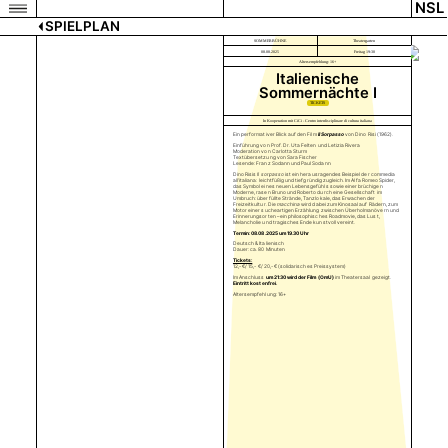
NSL
SPIELPLAN
SOMMERBÜHNE
Theatergarten
08.08.2025
Freitag 19:30
Altersempfehlung: 16+
Italienische
Sommernächte I
TICKETS
In Kooperation mit CiCi - Centro interdisciplinare di cultura italiana
Ein performativer Blick auf den Film
Il Sorpasso
von Dino Risi (1962).
Einführung von Prof. Dr. Uta Felten und Letizia Rivera
Moderation von Carlotta Sturm
Textübersetzung von Sara Fischer
Lesende: Franz Sodann und Paul Sodann
Dino Risis
Il sorpasso
ist ein herausragendes Beispiel der commedia
all’italiana: leichtfüßig und tiefgründig zugleich. Im Alfa Romeo Spider,
das Symbol eines neuen Lebensgefühls sowie einer brüchigen
Moderne, rasen Bruno und Roberto durch eine Gesellschaft im
Umbruch: überfüllte Strände, Tanzlokale, das Erwachen der
Freizeitkultur. Die
macchina
wird dabei zum Kinosaal auf Rädern, zum
Motor einer sucheartigen Erzählung zwischen Überholmanövern und
Erinnerungsorten – ein philosophisches Roadmovie, das Lust,
Melancholie und tragisches Ende kunstvoll vereint.
Termin: 08.08.2025 um 19.30 Uhr
Deutsch & Italienisch
Dauer: ca. 80 Minuten
Tickets:
12,- €/ 15,- €/ 20,- € (solidarisches Preissystem)
Im Anschluss
um 21:30 wird der Film (OmU)
im Theatersaal gezeigt.
Eintritt kostenfrei.
Altersempfehlung: 16+