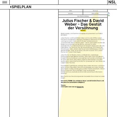
NSL
SPIELPLAN
Bühne
Theatersaal
09.04.2025
Mittwoch 20:00
keine Altersbeschränkung
Julius Fischer & David
Weber - Das Gestüt
der Versöhnung
TICKETS
Musikcomedy vom Feinsten im Doppelpack präsentiert von FAIBLE
BOOKING!
Julius Fischer und David Weber haben sich im Jahr 2018 an einem
frischen Frühlingstag in Leipzig kennengelernt. Während sich Fischer
„noch gut erinnern“ kann, spricht Weber rückblickend vom
„schönsten Moment in meinem Leben.“ Sechs Jahre später stehen die
beiden nun zusammen auf der Bühne, und zwar für einen
musikalischen Duo-Abend im Neuen Schauspiel Leipzig und in der ufa-
Fabrik Berlin. Der herrliche Titel der Veranstaltung, „Das Gestüt der
Versöhnung“, habe „wirklich überhaupt keine Verbindung zum Inhalt“,
gesteht Weber reuig. „Es ist einfach ein sehr schöner Titel“, erklärt
Fischer mit Tränen in den Augen.
Julius Fischer ist Musiker, Autor und Moderator, zweimaliger
Deutschsprachiger Meister im Poetry Slam, Vater, Sohn und Mensch.
Er spielt Gitarre und Klavier und singt dazu auf wundervolle Weise. „Es
ist unser aller Glück, dass dieser Engel aus dem Himmel verstoßen
wurde, weil er manchmal freche Wörter verwendet hat“, lobt Weber die
vulgäre Seite Fischers.
David Weber spielt Klavier und singt dazu Lieder mit Humor und einem
guten Schluck Absurdität. Seine Stücke bewegen sich zwischen den
ganz kleinen (Liebe) und den ganz großen Themen (Haushalt). Seinem
letzten Programm "Storno All Night Long" wurde großer
Einfallsreichtum, musikalische Schönheit und ein Hauch Wahnsinn
attestiert.
Beim Gestüt der Versöhnung werden die beiden ihre schönsten Lieder
singen.
NACHHOLTERMIN der entfallenen Show vom 09.10.2024 (Tickets mit
dem alten Datum behalten Gültigkeit)!
Tickets:
VVK: 19,80 € inkl. Geb. bei
TixforGigs