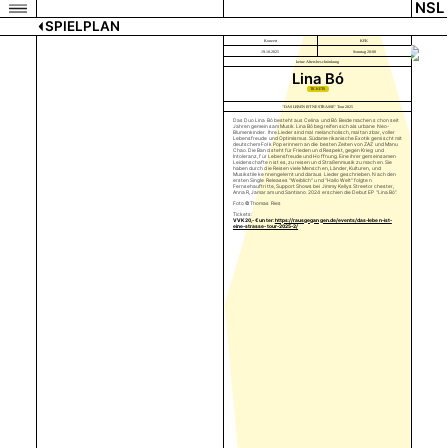
NSL
SPIELPLAN
Konzert
KFK
19.10.2025
Sonntag 20:00
keine Altersbeschränkung
Lina Bó
TICKETS
"DAS LEBEN IST NE STRASSE" Tour 2025
Das Duo Lina Bó besteht aus Celina und Bó. Beide machen schon seit
Jahren gemeinsam Musik. Lina Bó begreifen sich als urbane Neo-
Blumenkinder. Ihre Lieder sind mal melancholisch, mal tanzbar, voller
Lebensfreude und Optimismus. Südamerikanische Exotik gemischt mit
deutschem Folk Pop erinnern an die besten Zeiten von ZAZ und Manu
Chao. Die Band steht für Frieden und Respekt, gegen Krieg und
Intoleranz, für Lebensfreude und Hoffnung. Eine ihrer gemeinsamen
Leidenschaften ist es, zu reisen und Straßenmusik zu machen. Sie
haben durch die Reisen viele Menschen, Länder, Kulturen, und
Musikstile kennengelernt und daraus Lieder geschrieben. Nach den
ersten Single Releases "Weiblich" und "Hallo Welt" folgten
Fernsehauftritte, Support Shows bei Jimmy Kellys Streetorchester,
Anna R, Jamaram und Santiano. 2024 erschien die Debut EP “Lina Bó”.
Foto © Thomas Ries
Tickets:
VVK 20,- € unter:
https://rausgegangen.de/events/das-leben-ist-
eine-strasse-tour-2025-2/