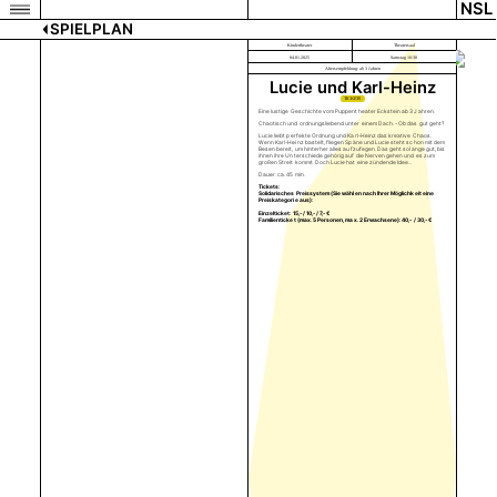
NSL
SPIELPLAN
Kindertheater
Theatersaal
04.01.2025
Samstag 16:30
Altersempfehlung: ab 3 Jahren
Lucie und Karl-Heinz
TICKETS
Eine lustige Geschichte vom Puppentheater Eckstein ab 3 Jahren.
Chaotisch und ordnungsliebend unter einem Dach. - Ob das gut geht?
Lucie liebt perfekte Ordnung und Karl-Heinz das kreative Chaos.
Wenn Karl-Heinz bastelt, fliegen Späne und Lucie steht schon mit dem
Besen bereit, um hinterher alles aufzufegen. Das geht solange gut, bis
ihnen ihre Unterschiede gehörig auf die Nerven gehen und es zum
großen Streit kommt. Doch Lucie hat eine zündende Idee...
Dauer: ca. 45 min.
Tickets:
Solidarisches Preissystem (Sie wählen nach Ihrer Möglichkeit eine
Preiskategorie aus):
Einzelticket: 15,- / 10,- / 7,- €
Familienticket (max. 5 Personen, max. 2 Erwachsene): 40,- / 30,- €