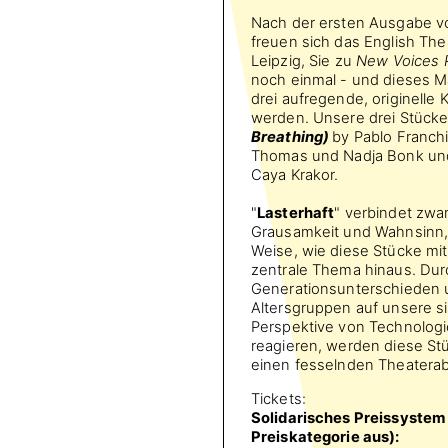
Nach der ersten Ausgabe 
freuen sich das English Th
Leipzig, Sie zu
New Voices P
noch einmal - und dieses M
drei aufregende, originelle
werden. Unsere drei Stück
Breathing)
by Pablo Franchi
Thomas und Nadja Bonk u
Caya Krakor.
"
Lasterhaft
" verbindet zwar
Grausamkeit und Wahnsinn, 
Weise, wie diese Stücke mi
zentrale Thema hinaus. Du
Generationsunterschieden 
Altersgruppen auf unsere s
Perspektive von Technologie
reagieren, werden diese St
einen fesselnden Theaterab
Tickets:
Solidarisches Preissystem 
Preiskategorie aus):