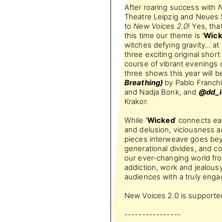
After roaring success with
N
Theatre Leipzig and Neues S
to
New Voices 2.0
! Yes, tha
this time our theme is ‘
Wic
witches defying gravity… at 
three exciting original shor
course of vibrant evenings
three shows this year will b
Breathing)
by Pablo Franchi
and Nadja Bonk, and
@dd_i
Krakor.
While ‘
Wicked
’ connects ea
and delusion, viciousness a
pieces interweave goes bey
generational divides, and c
our ever-changing world fro
addiction, work and jealousy
audiences with a truly enga
New Voices 2.0 is supported
----------------