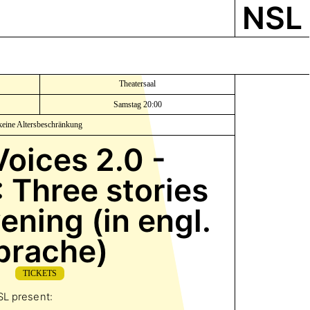
NSL
Theatersaal
Samstag 20:00
keine Altersbeschränkung
oices 2.0 -
Three stories
ening (in engl.
prache)
TICKETS
SL present: