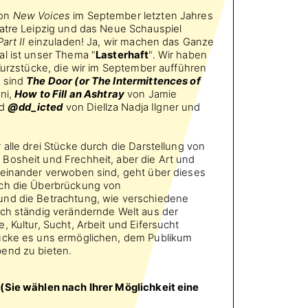
von
New Voices
im September letzten Jahres
eatre Leipzig und das Neue Schauspiel
art II
einzuladen! Ja, wir machen das Ganze
al ist unser Thema "
Lasterhaft
". Wir haben
 Kurzstücke, die wir im September aufführen
e sind
The Door
(or The Intermittences of
ni,
How to Fill an Ashtray
von Jamie
nd
@dd_icted
von Diellza Nadja Ilgner und
 alle drei Stücke durch die Darstellung von
Bosheit und Frechheit, aber die Art und
teinander verwoben sind, geht über dieses
rch die Überbrückung von
und die Betrachtung, wie verschiedene
ich ständig verändernde Welt aus der
, Kultur, Sucht, Arbeit und Eifersucht
ücke es uns ermöglichen, dem Publikum
end zu bieten.
(Sie wählen nach Ihrer Möglichkeit eine