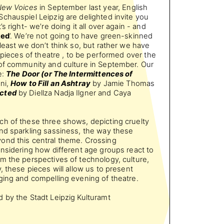
ew Voices
in September last year, English
chauspiel Leipzig are delighted invite you
t’s right- we’re doing it all over again - and
ked
’. We’re not going to have green-skinned
least we don’t think so, but rather we have
t pieces of theatre , to be performed over the
 of community and culture in September. Our
e:
The Door
(or The Intermittences of
ni,
How to Fill an Ashtray
by Jamie Thomas
cted
by Diellza Nadja Ilgner and Caya
ch of these three shows, depicting cruelty
nd sparkling sassiness, the way these
ond this central theme. Crossing
onsidering how different age groups react to
m the perspectives of technology, culture,
, these pieces will allow us to present
ging and compelling evening of theatre.
 by the Stadt Leipzig Kulturamt