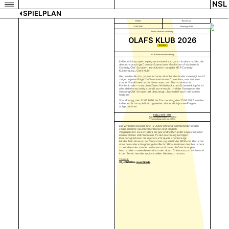
NSL
SPIELPLAN
Bühne
Theatersaal
23.06.2026
Dienstag 19:00
keine Altersbeschränkung
OLAFS KLUB 2026
TICKETS
MDR-Fernsehaufzeichnung
Im Neue Schauspiel Leipzig versammelt sich, auch in diesem Jahr, die
deutschsprachige Comedy-Szene, beim Godfather of sächsisch
Comedy, Olaf Schubert, zur Aufzeichnung der MDR Comedy-
Kultsendung „Olafs Klub“,
Getreu dem Motto: „Humorscharen aller Bundesländer vereinigt euch!“
zeigen in jeder Folge fünf handverlesene Comedians, was in ihnen
steckt. Von Altmeister bis Newcomer, von Flachsrakete bis
Pointenknaller – zwischen Zwerchfellattacke und Schenkelklopfer ist
alles dabei was lustig ist und Laune macht. Und der Gastgeber der
Sendung Olaf Schubert ist überzeugt: „Mann darf auch mal lachen
müssen.“
Vom Montag, den 22.06.2026, bis Donnerstag, den 25.06.2026 werden
im Neuen Schauspiel Leipzig wieder allabendlich je zwei Folgen
aufgezeichnet.
Einlass 18.30 - 19.00
Aufzeichnungsbeginn: 19.30 Uhr
Veranstaltungsende: 22.15 Uhr
Die Veranstaltung ist eine TV-Aufzeichnung! Sichtbehinderungen
sowie erhöhte Raumtemperaturen sind möglich.
Vergewissern sie sich, dass Sie gesundheitlich in der Lage sind, über
einen solchen Zeitraum einer TV-Aufzeichnung zu folgen.
Das Fotografieren mit eigener Lichtquelle ist untersagt.
Mit der Teilnahme an der Veranstaltung erhält der MDR vom Besucher
ohne besondere Vergütung das Recht, Bildaufnahmen des Besuchers
zu senden oder senden zu lassen und davon Aufzeichnungen
herzustellen sowie diese selbst oder durch Dritte auszustrahlen und
in den Bereichen der audiovisuellen Medien zu nutzen.
Tickets:
26,- € NUR bei
eventim.de