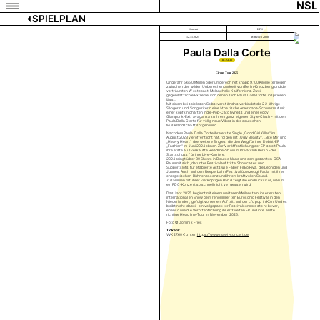
NSL
SPIELPLAN
Konzert
KFK
12.11.2025
Mittwoch 20:00
Paula Dalla Corte
TICKETS
Circus Tour 2025
Ungefähr 5.650 Meilen oder umgerechnet knapp 9.100 Kilometer liegen
zwischen der wilden Unberechenbarkeit von Berlin-Kreuzberg und der
verträumten Westcoast-Melancholie Kaliforniens. Zwei
gegensätzliche Extreme, von denen sich Paula Dalla Corte inspirieren
lässt.
Mit einem beispiellosen Selbstverständnis verbindet die 22-jährige
Sängerin und Songwriterin eine ätherische Americana-Schwermut mit
einer kopfkinohaften Indie-Pop-Catchyness und einer edgy
Glampunk-Extravaganza zu ihrem ganz eigenen Style-Clash – mit dem
Paula Dalla Corte für völlig neue Vibes in der deutschen
Musiklandschaft sorgen wird.
Nachdem Paula Dalla Corte ihre erste Single „Good Girl Killer“ im
August 2023 veröffentlicht hat, folgen mit „Ugly Beauty“, „Bite Me“ und
„Heavy Heart“ drei weitere Singles, die den Weg für ihre Debüt-EP
„Fashion“ im Juni 2024 ebnen. Zur Veröffentlichung der EP spielt Paula
ihre erste ausverkaufte Headline-Show im Privatclub Berlin – der
Startschuss für ihre Live-Karriere.
2024 bringt über 30 Shows in Deutschland und dem gesamten GSA-
Raum mit sich, darunter Festivalauftritte, Showcases und
Supportslots für etablierte Acts wie Faber, Fil Bo Riva, die Leoniden und
Juanes. Auch auf dem Reeperbahn Festival überzeugt Paula mit ihrer
energetischen Bühnenpr.senz und ihrem kraftvollen Sound.
Zusammen mit ihrer vierköpfigen Band zeigt sie eindrucksvoll, warum
ein PDC-Konzert so schnell nicht vergessen wird.
Das Jahr 2025 beginnt mit einem weiteren Meilenstein: ihrer ersten
internationalen Show beim renommierten Eurosonic Festival in den
Niederlanden, gefolgt von einem Auftritt auf der c/o pop in Köln. Und es
bleibt nicht dabei – ein vollgepackter Festivalsommer steht bevor,
ebenso wie die Veröffentlichung ihrer zweiten EP und ihre erste
richtige Headline-Tour im November 2025.
Foto © Dominik Fries
Tickets:
VVK 27,60 € unter:
https://www.mawi-concert.de