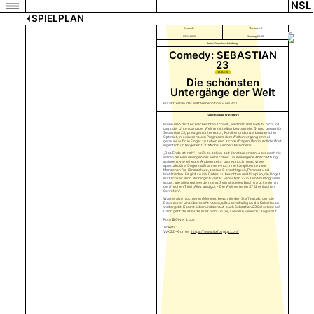
NSL
SPIELPLAN
Comedy
Theatersaal
09.11.2025
Sonntag 20:00
keine Altersbeschränkung
Comedy: SEBASTIAN
23
TICKETS
Die schönsten
Untergänge der Welt
Ersatztermin der entfallenen Show vom 3.5.!
Faible Booking präsentiert:
Wenn man derzeit Nachrichten schaut, wird man das Gefühl nicht los,
dass der Untergang der Welt unmittelbar bevorsteht. Grund genug für
Sebastian 23, preisgekrönter Autor, Komiker und unverbesserlicher
Optimist, in seinem neuen Programm dem Weltuntergang einmal
genauer auf die Finger zu sehen und sich zu fragen: Worin soll die Welt
eigentlich untergehen? Öl? Milch? Gendersternchen?
„Das Ende ist nah“ – heißt es schon seit Jahrtausenden. Aber noch nie
waren die Bemühungen der Menschheit um ihre eigene Abschaffung
so intensiv wie heute. Andererseits gab es noch nie so viele
spektakuläre Gegenmaßnahmen – noch nie kämpften so viele
Menschen für Klimaschutz, soziale Gerechtigkeit, Pommes und
Weltfrieden. Es gibt so viel Gutes zu berichten und Utopien, die längst
Wirklichkeit sind. Womöglich verrät Sebastian 23 in seinem Programm
sogar, wie alles gut werden kann. Sein aktuelles Buch trägt immerhin
den frechen Titel „Alles wird gut – Die Welt retten in 5712 einfachen
Schritten“.
Wartet also noch einen Moment, bevor ihr den Staffelstab, den die
Dinosaurier uns überreicht haben, allzu bereitwillig an die Kakerlaken
weitergebt. Kommt lieber und schaut euch Sebastian 23 Soloshow an!
Dann geht diesmal die Welt nicht unter, sondern vielleicht sogar auf.
Foto © Oliver Look
Tickets:
VVK 22,- € unter:
https://www.tixforgigs.com/