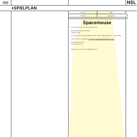
NSL
SPIELPLAN
Konzert
KFK
12.10.2024
Samstag 20:30
Spacemouse
Die kalten Fakten zum heißen Event:
Bands:Spacemaus (Punk)
Support: tba
DJ: Tanzlustbarkeit Antifaltenrock (Hits, Indie, Klassiker - Querbeet)
Hier ein Link zur Musik:
https://spacemaus.bandcamp.com
Einlass: ab 20 Uhr
Start: 20:30 Uhr
Eintritt: ca. 6-12 € (nur Abendkasse)