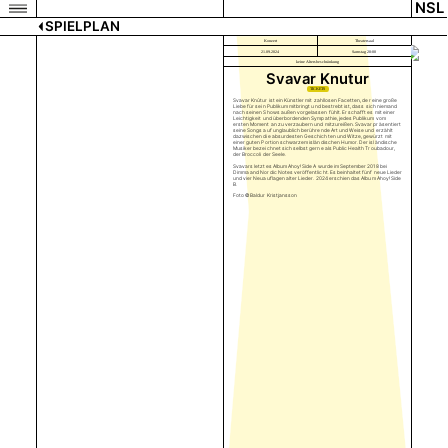
NSL
SPIELPLAN
Konzert
Theatersaal
21.09.2024
Samstag 20:00
keine Altersbeschränkung
Svavar Knutur
TICKETS
Svavar Knútur ist ein Künstler mit zahllosen Facetten, der eine große
Liebe für sein Publikum mitbringt und bestrebt ist, dass sich niemand
nach seinen Shows außen vorgelassen fühlt. Er schafft es mit einer
Leichtigkeit und überbordenden Sympathie, jedes Publikum vom
ersten Moment an zu verzaubern und mitzureißen. Svavar präsentiert
seine Songs auf unglaublich berührende Art und Weise und erzählt
dazwischen die absurdesten Geschichten und Witze, gewürzt mit
einer guten Portion schwarzem isländischen Humor. Der isländische
Musiker bezeichnet sich selbst gerne als Public Health Troubadour,
der Broccoli der Seele.
Svavars letztes Album Ahoy! Side A wurde im September 2018 bei
Dimma and Nordic Notes veröffentlicht. Es beinhaltet fünf neue Lieder
und vier Neuauflagen alter Lieder. 2024 erschien das Album Ahoy! Side
B.
Foto © Baldur Kristjansson