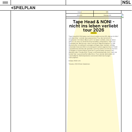
NSL
SPIELPLAN
Konzert
KFK
28.04.2026
Dienstag 20:00
Tape Head & NONI -
nicht ins leben verliebt
tour 2026
TICKETS
Tape Head & NONI haben nach ihren beiden ersten EPs ,Memento Mori‘
und ,Machtlos‘ und der dazu passenden Tour die nächste Ära
eingeleutet: Ihr Debut-Album ,nicht ins leben verliebt, aber es lieben
gelernt.‘ strotzt vor ehrlicher Emotionalität, unfassbarer Tiefe und
musikalischer Berührung - eine Coming-of-Age Konzeption für alle
Altersstufen im zeitlosen und eigensinnigen, aber niemals zufällig
wirkenden Gewand. Wer so konsequent seinen eigenen Sound findet
und weiterentwickelt, der wird das auch für seine Live-Show machen:
12 Stopps in Deutschland, Österreich und Schweiz versprechen
Abende voller Freude, Wut, Trauer und Zusammenhalt, noch mehr als
bei der fast ausverkauften ,Machtlos-Tour‘, bei der die beiden mit
unermüdlicher Bühnenpräsenz und vielen Überraschungen
auftrumpften.
Einlass 19:00 Uhr
Tickets: 27,00 € inkl. Gebühren