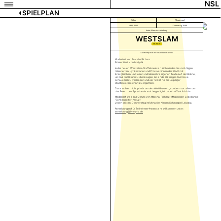
NSL
SPIELPLAN
Bühne
Theatersaal
19.09.2024
Donnerstag 20:00
keine Altersbeschränkung
WESTSLAM
TICKETS
Der Poetry Slam der lokalen Slam-Szene
Moderiert von Marsha Richarz
Präsentiert von livelyriX
In der neuen Westslam-Staffel messen sich wieder die unzähligen
talentierten Lyriker:innen und Prosaist:innen der Stadt mit
ihresgleichen und lesen und leben ihre eigenen Texte auf der Bühne,
um das Publikum zu überzeugen, am Ende als Sieger das Neue
Schauspiel zu verlassen und ein Ticket für die Leipziger
Stadtmeisterschaft zu ergattern.
Dass es hier nicht primär um den Wettbewerb, sondern vor allem um
das Feiern der Sprache als solche geht, ist dabei hoffentlich klar.
Moderiert wird das Ganze von Marsha Richarz, Mitglied der Lesebühne
"Schkeuditzer Kreuz".
Jeden dritten Donnerstag im Monat im Neuen Schauspiel Leipzig.
Anmeldungen für Teilnehmer*innen sehr willkommen unter:
anmeldung@livelyrix.de