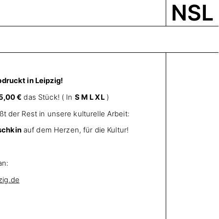
NSL
druckt in Leipzig!
5,00 €
das Stück! ( In
S M L XL
)
t der Rest in unsere kulturelle Arbeit:
schkin
auf dem Herzen, für die Kultur!
an:
zig.de