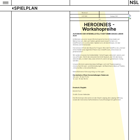
NSL
SPIELPLAN
Theatersaal
12.07.2026
Sonntag 15:00
+14
HERO(IN)ES -
Workshopreihe
AUFGRUND DER HITZEWELLE FÄLLT DER TERMIN AM 28.6. LEIDER
AUS!
Im Rahmen unserer neuen Workshopreihe Hero(in)es laden wir
Menschen ein, die Lust haben, gemeinsam neue Formen von
Held*innentum zu erkunden: Spielerisch, mit dem Körper, mit der
Stimme und miteinander.
Hero(in)es öffnet den Raum für Fragen: Wer darf Held*in sein, und wer
entscheidet das eigentlich? Kann man Held*in sein, ohne dass es
jemand sieht?
Wir wollen klassische Heldenbilder hinterfragen, dekonstruieren und
neu erfinden. Nicht der einsame Held mit Sixpack, der Hindernisse
überwindet, sondern das, was entsteht, wenn wir gemeinsam mutig
werden.
Unsere Workshoptermine beschäftigen sich mit Theaterspielen,
chorischen Körper- und Stimmübungen mit Rami Hariri, Manuel Thielen,
Johanna Rex und Letizia Rivera.
Keine Bühnenerfahrung nötig, nur Neugier.
Die nächste offene Veranstaltungen finden am
28. Juni - 15 bis 17 Uhr
12. Juli - 15 bis 18 Uhr
Deutsch / English
Eintritt frei!
Grafik: Daniel Adlmüller
Die Workshopreihe wird von der Stadt Leipzig, der Leipzig Stiftung
sowie der Gemeinschaftsinitiative Zukunftswege Ost gefördert.