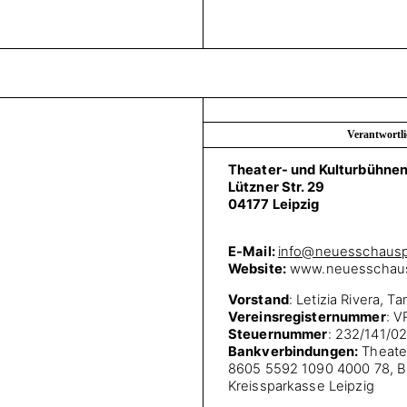
Verantwortli
Theater- und Kulturbühnen i
Lützner Str. 29
04177 Leipzig
E-Mail:
info@neuesschauspi
Website:
www.neuesschausp
Vorstand
: Letizia Rivera, T
Vereinsregisternummer
: V
Steuernummer
: 232/141/02
Bankverbindungen:
Theater
8605 5592 1090 4000 78, 
Kreissparkasse Leipzig