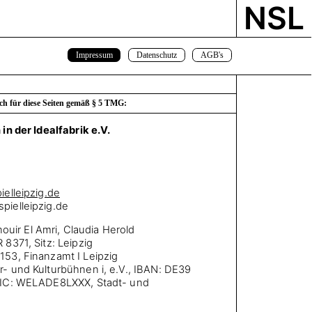
NSL
Impressum
Datenschutz
AGB's
ch für diese Seiten gemäß § 5 TMG:
n der Idealfabrik e.V.
elleipzig.de
ielleipzig.de
anouir El Amri, Claudia Herold
R 8371, Sitz: Leipzig
153, Finanzamt I Leipzig
- und Kulturbühnen i, e.V., IBAN: DE39
BIC: WELADE8LXXX, Stadt- und